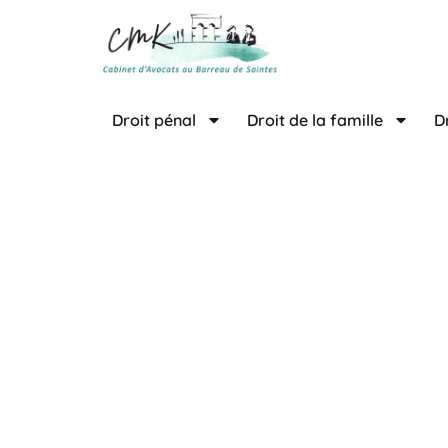
contenu
principal
Droit pénal
Droit de la famille
D
Avo
La
SCP Callaud – Mellie
chaque étape de la pro