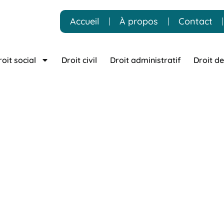
Accueil
À propos
Contact
roit social
Droit civil
Droit administratif
Droit de
cat droit civil / Ja
r – Kurzawa
met à votre disposition un Avocat près de Jarzac,
cédure. Grâce à une pratique reconnue en droit de la famille