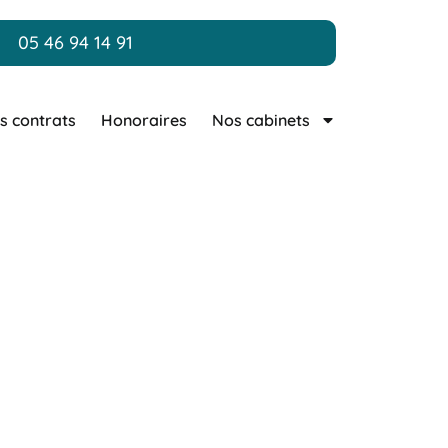
05 46 94 14 91
s contrats
Honoraires
Nos cabinets
rzac
 engagé(e) à vos côtés à
, le cabinet accompagne