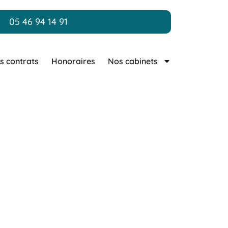
05 46 94 14 91
s contrats
Honoraires
Nos cabinets
ud – Mellier –