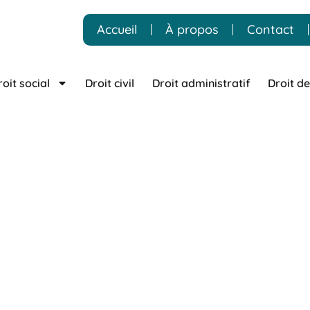
Accueil
À propos
Contact
roit social
Droit civil
Droit administratif
Droit de
zac – Cabinet Calla
Kurzawa