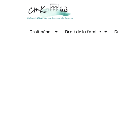
contenu
principal
Droit pénal
Droit de la famille
D
Avocats à Jon