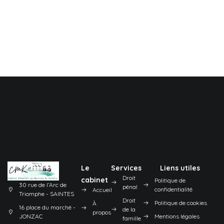
Le
Services
Liens utiles
Droit
cabinet
Politique de
30 rue de l’Arc de
pénal
confidentialité
Accueil
Triomphe - SAINTES
Droit
Politique de cookies
À
16 place du marché -
de la
propos
JONZAC
Mentions légales
famille