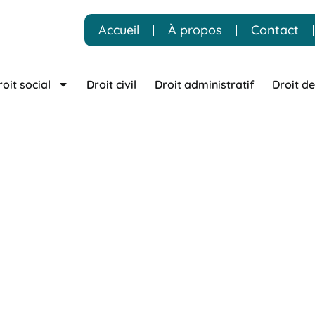
Accueil
À propos
Contact
roit social
Droit civil
Droit administratif
Droit de
oit de la famille 
 – Kurzawa
met à votre disposition un cabinet d’avocats près
de la procédure. Grâce à une pratique reconnue en droit pé