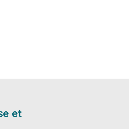
 juridictions compétentes.
ur vous conseiller, vous
se et