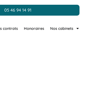
05 46 94 14 91
s contrats
Honoraires
Nos cabinets
/ Charente
 de Charente, engagé(e) à
nal, le cabinet accompagne