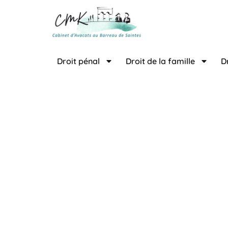
contenu
principal
Droit pénal
Droit de la famille
D
Avocat dr
La
SCP Callaud – Mellier
vos côtés à chaque étape 