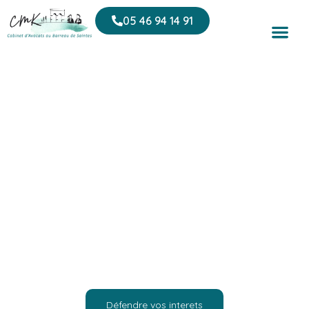
contenu
principal
05 46 94 14 91
Droit péna
Droit de la
Droit socia
Droit ad
Droit des c
Nos cab
Avocat droit des
contrats / Jonzac
La
SCP Callaud – Mellier – Kurzawa
met à votre disposition un
Avocat près de Jonzac, engagé(e) à vos côtés à chaque
étape de la procédure. Grâce à une pratique reconnue en droit
civil, le cabinet accompagne particuliers et professionnels
dans la défense de leurs droits devant toutes les juridictions
compétentes. Chacun de nos avocats intervient avec
professionnalisme, clarté et pédagogie pour vous conseiller,
vous assister et vous représenter.
Défendre vos interets