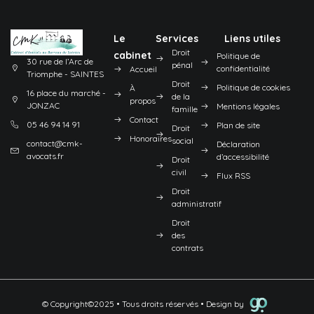
Le
Services
Liens utiles
Droit
cabinet
Politique de
30 rue de l’Arc de
pénal
confidentialité
Accueil
Triomphe - SAINTES
Droit
Politique de cookies
À
16 place du marché -
de la
propos
JONZAC
Mentions légales
famille
Contact
05 46 94 14 91
Plan de site
Droit
Honoraires
social
contact@cmk-
Déclaration
avocats.fr
d’accessibilité
Droit
civil
Flux RSS
Droit
administratif
Droit
des
contrats
© Copyright©2025 • Tous droits réservés • Design by