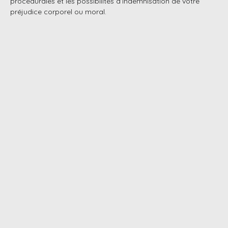
procédurales et les possibilités d’indemnisation de votre
préjudice corporel ou moral.