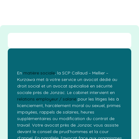
En
matière sociale
, la SCP Callaud – Mellier –
Kurzawa met à votre service un avocat dédié au
droit social et un avocat spécialisé en sécurité
sociale près de Jonzac. Le cabinet intervient en
relations employeur / salarié
pour les litiges liés à
licenciement, harcèlement moral ou sexuel, primes
impayées, rappels de salaires, heures
supplémentaires ou modification du contrat de
travail. Votre avocat près de Jonzac vous assiste
devant le conseil de prud’hommes et la cour
d’appel. En parallèle, l’avocat face aux organismes