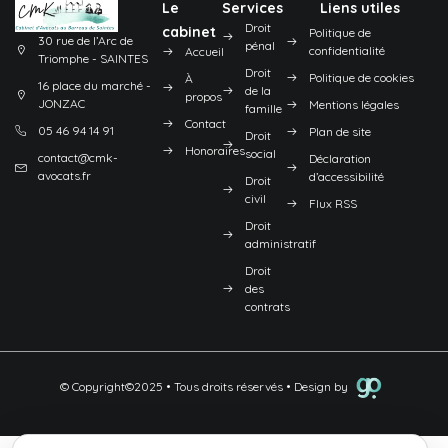
Le
Services
Liens utiles
Droit
cabinet
Politique de
30 rue de l’Arc de
pénal
confidentialité
Accueil
Triomphe - SAINTES
Droit
Politique de cookies
À
16 place du marché -
de la
propos
JONZAC
Mentions légales
famille
Contact
05 46 94 14 91
Plan de site
Droit
Honoraires
social
contact@cmk-
Déclaration
avocats.fr
d’accessibilité
Droit
civil
Flux RSS
Droit
administratif
Droit
des
contrats
© Copyright©2025 • Tous droits réservés • Design by