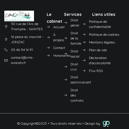
Le
Services
Liens utiles
Droit
cabinet
Politique de
30 rue de l’Arc de
pénal
confidentialité
Accueil
Triomphe - SAINTES
Droit
Politique de cookies
À
16 place du marché -
de la
propos
JONZAC
Mentions légales
famille
Contact
05 46 94 14 91
Plan de site
Droit
Honoraires
social
contact@cmk-
Déclaration
avocats.fr
d’accessibilité
Droit
civil
Flux RSS
Droit
administratif
Droit
des
contrats
© Copyright©2025 • Tous droits réservés • Design by