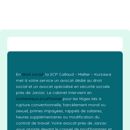
En
droit social
, la SCP Callaud – Mellier – Kurzawa
met à votre service un avocat dédié au droit
social et un avocat spécialisé en sécurité sociale
près de Jarzac. Le cabinet intervient en
contentieux prud’homal
pour les litiges liés à
rupture conventionnelle, harcèlement moral ou
sexuel, primes impayées, rappels de salaires,
heures supplémentaires ou modification du
contrat de travail. Votre avocat près de Jarzac
vous assiste devant le conseil de prud’hommes et