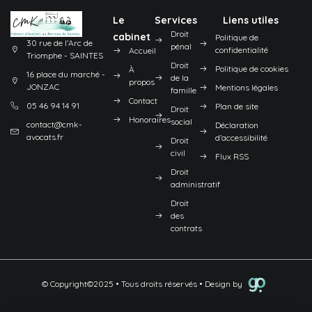
Le
Services
Liens utiles
Droit
cabinet
Politique de
30 rue de l’Arc de
pénal
confidentialité
Accueil
Triomphe - SAINTES
Droit
Politique de cookies
À
16 place du marché -
de la
propos
JONZAC
Mentions légales
famille
Contact
05 46 94 14 91
Plan de site
Droit
Honoraires
social
contact@cmk-
Déclaration
avocats.fr
d’accessibilité
Droit
civil
Flux RSS
Droit
administratif
Droit
des
contrats
© Copyright©2025 • Tous droits réservés • Design by