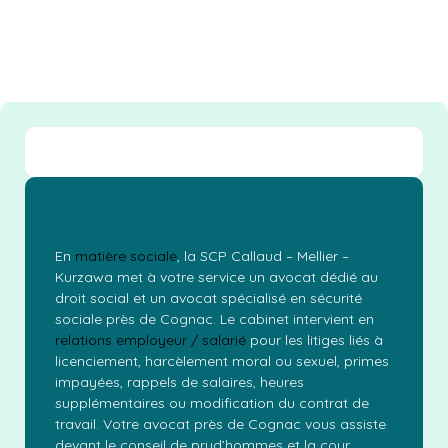
En
matière sociale
, la SCP Callaud – Mellier –
Kurzawa met à votre service un avocat dédié au
droit social et un avocat spécialisé en sécurité
sociale près de Cognac. Le cabinet intervient en
relations employeur / salarié
pour les litiges liés à
licenciement, harcèlement moral ou sexuel, primes
impayées, rappels de salaires, heures
supplémentaires ou modification du contrat de
travail. Votre avocat près de Cognac vous assiste
devant le conseil de prud’hommes et la cour