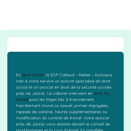
En
droit social
, la SCP Callaud – Mellier – Kurzawa
met à votre service un avocat spécialisé en droit
social et un avocat en droit de la sécurité sociale
près de Jarzac. Le cabinet intervient en
droit du
travail
pour les litiges liés à licenciement,
harcèlement moral ou sexuel, primes impayées,
rappels de salaires, heures supplémentaires ou
modification du contrat de travail. Votre avocat
près de Jarzac vous assiste devant le conseil de
prud’hommes et la cour d’appel. En parallèle,