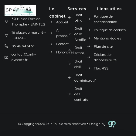
Le
Services
Liens utiles
Droit
cabinet
Politique de
30 rue de l’Arc de
pénal
confidentialité
Accueil
Triomphe - SAINTES
Droit
Politique de cookies
À
16 place du marché -
de la
propos
JONZAC
Mentions légales
famille
Contact
05 46 94 14 91
Plan de site
Droit
Honoraires
social
contact@cmk-
Déclaration
avocats.fr
d’accessibilité
Droit
civil
Flux RSS
Droit
administratif
Droit
des
contrats
© Copyright©2025 • Tous droits réservés • Design by