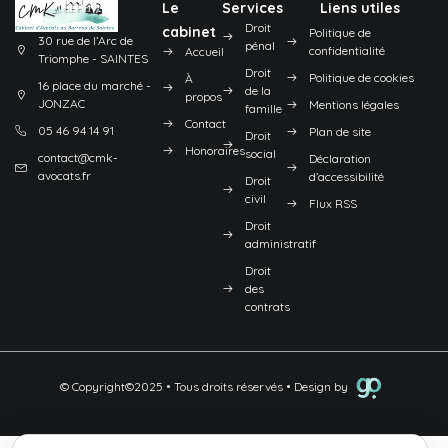
Le
Services
Liens utiles
Droit
cabinet
Politique de
30 rue de l’Arc de
pénal
confidentialité
Accueil
Triomphe - SAINTES
Droit
Politique de cookies
À
16 place du marché -
de la
propos
JONZAC
Mentions légales
famille
Contact
05 46 94 14 91
Plan de site
Droit
Honoraires
social
contact@cmk-
Déclaration
avocats.fr
d’accessibilité
Droit
civil
Flux RSS
Droit
administratif
Droit
des
contrats
© Copyright©2025 • Tous droits réservés • Design by