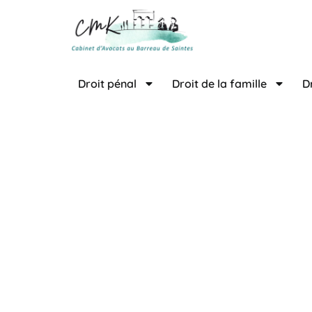
contenu
principal
Droit pénal
Droit de la famille
D
Avoca
La
SCP Callaud – Mellier
défendre vos intérêts. Grâ