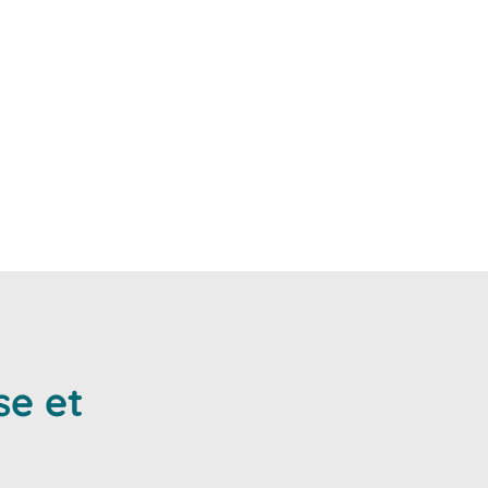
tentes. Chaque avocat du
sister et vous représenter.
se et