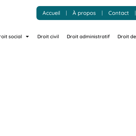
Accueil
À propos
Contact
roit social
Droit civil
Droit administratif
Droit de
t successions / Ch
 – Kurzawa
met à votre disposition un cabinet d’avocats près
ce à une pratique reconnue en droit de la famille, le cabinet