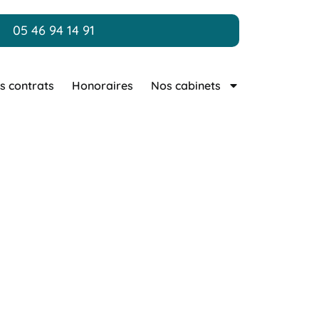
05 46 94 14 91
s contrats
Honoraires
Nos cabinets
arente
 de Charente, déterminé à
 accompagne particuliers et